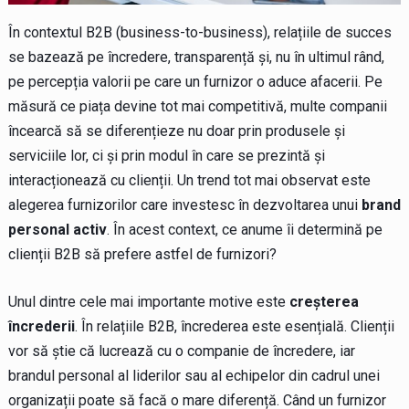
În contextul B2B (business-to-business), relațiile de succes
se bazează pe încredere, transparență și, nu în ultimul rând,
pe percepția valorii pe care un furnizor o aduce afacerii. Pe
măsură ce piața devine tot mai competitivă, multe companii
încearcă să se diferențieze nu doar prin produsele și
serviciile lor, ci și prin modul în care se prezintă și
interacționează cu clienții. Un trend tot mai observat este
alegerea furnizorilor care investesc în dezvoltarea unui
brand
personal activ
. În acest context, ce anume îi determină pe
clienții B2B să prefere astfel de furnizori?
Unul dintre cele mai importante motive este
creșterea
încrederii
. În relațiile B2B, încrederea este esențială. Clienții
vor să știe că lucrează cu o companie de încredere, iar
brandul personal al liderilor sau al echipelor din cadrul unei
organizații poate să facă o mare diferență. Când un furnizor