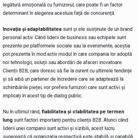
legătură emoțională cu furnizorul, care poate fi un factor
determinant în alegerea acestuia față de concurență.
Inovația și adaptabilitatea
sunt și ele susținute de un brand
personal activ. Când liderii de business sau echipele sunt
prezente pe platformele sociale sau la evenimente, aceștia
pot prezenta în mod activ modul în care compania lor adoptă
noi tehnologii, soluții sau abordări de afaceri inovatoare.
Clienții B2B, care doresc să fie la curent cu ultimele tendințe
și să aibă un partener de încredere care se adaptează la
schimbările pieței, vor prefera furnizori care sunt activi și
implicați în acest tip de dialog public.
Nu în ultimul rând,
fiabilitatea și stabilitatea pe termen
lung
sunt factori importanți pentru clienții B2B. Atunci când
liderii unei companii sunt activi și vizibili, acest lucru
sugerează că organizația respectivă este stabilă și capabilă