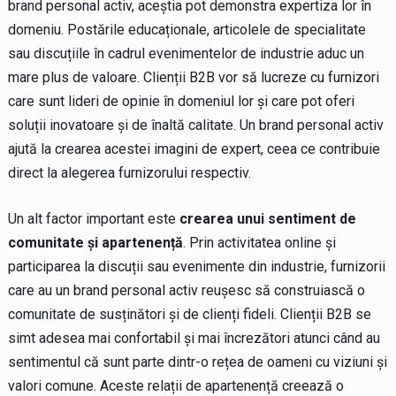
brand personal activ, aceștia pot demonstra expertiza lor în
domeniu. Postările educaționale, articolele de specialitate
sau discuțiile în cadrul evenimentelor de industrie aduc un
mare plus de valoare. Clienții B2B vor să lucreze cu furnizori
care sunt lideri de opinie în domeniul lor și care pot oferi
soluții inovatoare și de înaltă calitate. Un brand personal activ
ajută la crearea acestei imagini de expert, ceea ce contribuie
direct la alegerea furnizorului respectiv.
Un alt factor important este
crearea unui sentiment de
comunitate și apartenență
. Prin activitatea online și
participarea la discuții sau evenimente din industrie, furnizorii
care au un brand personal activ reușesc să construiască o
comunitate de susținători și de clienți fideli. Clienții B2B se
simt adesea mai confortabil și mai încrezători atunci când au
sentimentul că sunt parte dintr-o rețea de oameni cu viziuni și
valori comune. Aceste relații de apartenență creează o