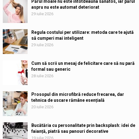
Părul moale nu este întotdeauna sănătos, iar părul
aspru nu este automat deteriorat
29 iulie 2026
Regula costului per utilizare: metoda care te ajută
să cumperi mai inteligent
29 iulie 2026
Cum să scrii un mesaj de felicitare care să nu pară
formal sau generic
28 iulie 2026
Prosopul din microfibră reduce frecarea, dar
tehnica de uscare rămâne esențială
20 iulie 2026
Bucătăria cu personalitate prin backsplash: idei de
faianță, piatră sau panouri decorative
19 iulie 2026