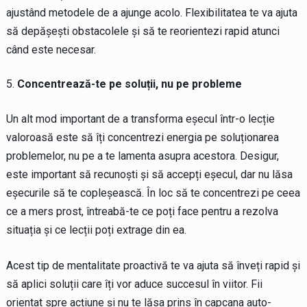
ajustând metodele de a ajunge acolo. Flexibilitatea te va ajuta
să depășești obstacolele și să te reorientezi rapid atunci
când este necesar.
Concentrează-te pe soluții, nu pe probleme
Un alt mod important de a transforma eșecul într-o lecție
valoroasă este să îți concentrezi energia pe soluționarea
problemelor, nu pe a te lamenta asupra acestora. Desigur,
este important să recunoști și să accepți eșecul, dar nu lăsa
eșecurile să te copleșească. În loc să te concentrezi pe ceea
ce a mers prost, întreabă-te ce poți face pentru a rezolva
situația și ce lecții poți extrage din ea.
Acest tip de mentalitate proactivă te va ajuta să înveți rapid și
să aplici soluții care îți vor aduce succesul în viitor. Fii
orientat spre acțiune și nu te lăsa prins în capcana auto-