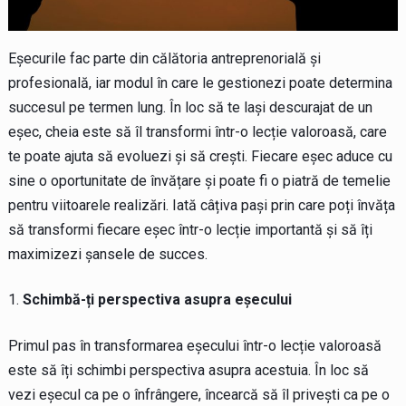
Eșecurile fac parte din călătoria antreprenorială și
profesională, iar modul în care le gestionezi poate determina
succesul pe termen lung. În loc să te lași descurajat de un
eșec, cheia este să îl transformi într-o lecție valoroasă, care
te poate ajuta să evoluezi și să crești. Fiecare eșec aduce cu
sine o oportunitate de învățare și poate fi o piatră de temelie
pentru viitoarele realizări. Iată câțiva pași prin care poți învăța
să transformi fiecare eșec într-o lecție importantă și să îți
maximizezi șansele de succes.
Schimbă-ți perspectiva asupra eșecului
Primul pas în transformarea eșecului într-o lecție valoroasă
este să îți schimbi perspectiva asupra acestuia. În loc să
vezi eșecul ca pe o înfrângere, încearcă să îl privești ca pe o