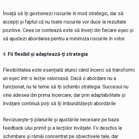
Învață să îți gestionezi riscurile în mod strategic, dar să
accepți și faptul că nu toate riscurile vor duce la rezultate
pozitive. Ceea ce contează este să înveți din fiecare eșec și
să ajustezi abordarea pentru a minimiza riscurile în viitor.
Fii flexibil și adaptează-ți strategia
Flexibilitatea este esențială atunci când încerci să transformi
un eșec într-o lecție valoroasă. Dacă o abordare nu a
funcționat, nu te teme să îți schimbi strategia. Succesul nu
vine adesea din prima încercare, dar prin adaptabilitate și
învățare continuă poți să îți îmbunătățești abordările.
Revizuiește-ți planurile și ajustările necesare pe baza
feedback-ului primit și a lecțiilor învățate. Fii deschis la
schimbare și rămâi concentrat pe obiectivele tale, dar