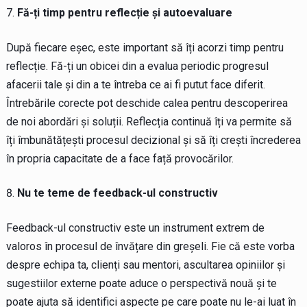
Fă-ți timp pentru reflecție și autoevaluare
După fiecare eșec, este important să îți acorzi timp pentru
reflecție. Fă-ți un obicei din a evalua periodic progresul
afacerii tale și din a te întreba ce ai fi putut face diferit.
Întrebările corecte pot deschide calea pentru descoperirea
de noi abordări și soluții. Reflecția continuă îți va permite să
îți îmbunătățești procesul decizional și să îți crești încrederea
în propria capacitate de a face față provocărilor.
Nu te teme de feedback-ul constructiv
Feedback-ul constructiv este un instrument extrem de
valoros în procesul de învățare din greșeli. Fie că este vorba
despre echipa ta, clienți sau mentori, ascultarea opiniilor și
sugestiilor externe poate aduce o perspectivă nouă și te
poate ajuta să identifici aspecte pe care poate nu le-ai luat în