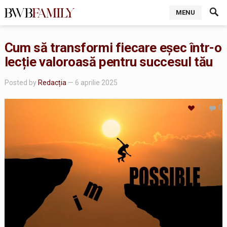
MENU
Cum să transformi fiecare eșec într-o
lecție valoroasă pentru succesul tău
Posted by
Redacția
— 6 aprilie 2025
1
0