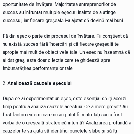
oportunitate de învățare. Majoritatea antreprenorilor de
succes au înfruntat multiple eșecuri înainte de a atinge
succesul, iar fiecare greșeală i-a ajutat să devină mai buni.
Fă din eșec o parte din procesul de învățare. Fii conștient că
nu există succes fără încercări și că fiecare greșeală te
apropie mai mult de obiectivele tale. Un eșec nu înseamnă că
ai dat greș; este doar o lecție care te ghidează spre
îmbunătățirea performanțelor tale.
Analizează cauzele eșecului
După ce ai experimentat un eșec, este esențial să îți acorzi
timp pentru a analiza cauzele acestuia. Ce a mers greșit? Au
fost factori externi care nu au putut fi controlați sau a fost
vorba de o greșeală strategică internă? Analizarea profundă a
cauzelor te va ajuta să identifici punctele slabe și să îți