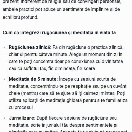
prezent. Indiferent de religie sau de convingeri personale,
ambele practici pot aduce un sentiment de împlinire și de
echilibru profund.
Cum să integrezi rugăciunea și meditația în viața ta
Rugăciunea zilnică:
Fă din rugăciune o practică zilnică,
chiar și pentru câteva minute. Alege un moment din zi în
care te poți concentra doar pe conexiunea cu divinitatea
sau cu sufletul tău, fie dimineața, fie seara.
Meditația de 5 minute:
Începe cu sesiuni scurte de
meditație, concentrându-te pe respirație sau pe un cuvânt
cheie (mantra) care să te ajute să îți calmezi mintea. Poți
utiliza aplicații de meditație ghidată pentru a te familiariza
cu procesul.
Jurnalizare:
După fiecare sesiune de rugăciune sau
meditație, scrie în jurnalul tău despre sentimentele și