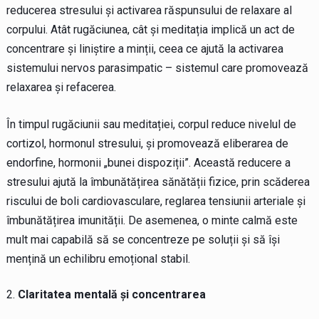
reducerea stresului și activarea răspunsului de relaxare al
corpului. Atât rugăciunea, cât și meditația implică un act de
concentrare și liniștire a minții, ceea ce ajută la activarea
sistemului nervos parasimpatic – sistemul care promovează
relaxarea și refacerea.
În timpul rugăciunii sau meditației, corpul reduce nivelul de
cortizol, hormonul stresului, și promovează eliberarea de
endorfine, hormonii „bunei dispoziții”. Această reducere a
stresului ajută la îmbunătățirea sănătății fizice, prin scăderea
riscului de boli cardiovasculare, reglarea tensiunii arteriale și
îmbunătățirea imunității. De asemenea, o minte calmă este
mult mai capabilă să se concentreze pe soluții și să își
mențină un echilibru emoțional stabil.
Claritatea mentală și concentrarea