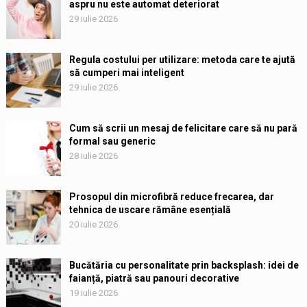
aspru nu este automat deteriorat
29 iulie 2026
Regula costului per utilizare: metoda care te ajută
să cumperi mai inteligent
29 iulie 2026
Cum să scrii un mesaj de felicitare care să nu pară
formal sau generic
28 iulie 2026
Prosopul din microfibră reduce frecarea, dar
tehnica de uscare rămâne esențială
20 iulie 2026
Bucătăria cu personalitate prin backsplash: idei de
faianță, piatră sau panouri decorative
19 iulie 2026