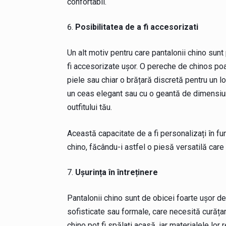
confortabil.
Posibilitatea de a fi accesorizati
Un alt motiv pentru care pantalonii chino sunt 
fi accesorizate ușor. O pereche de chinos poa
piele sau chiar o brățară discretă pentru un 
un ceas elegant sau cu o geantă de dimensiun
outfitului tău.
Această capacitate de a fi personalizați în fun
chino, făcându-i astfel o piesă versatilă care 
Ușurința în întreținere
Pantalonii chino sunt de obicei foarte ușor de
sofisticate sau formale, care necesită curățar
chino pot fi spălați acasă, iar materialele lor