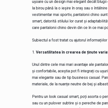
ușoare cu un design mai elegant decât blugii o
la birou până la o ieșire în oraș sau o întâlnire
vestimentar mai sportiv, pantalonii chino sun
smart, datorită stilului lor curat și adaptabilit
care pantalonii chino devin din ce în ce mai p
Subiectul a fost tratat cu ajutorul informațiilo
Versatilitatea în crearea de ținute varia
Unul dintre cele mai mari avantaje ale pantalon
și confortabile, aceștia pot fi integrați cu ușur
mai elegante sau de tip business casual. Panta
materiale, de la nuanțe neutre de bej și albast
Pentru un look casual smart, poți asorta o pe
sau cu un pulover subtire și o pereche de panto