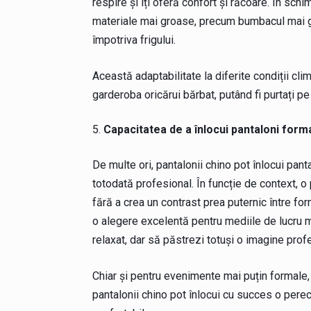
respire și îți oferă confort și răcoare. În sch
materiale mai groase, precum bumbacul mai gr
împotriva frigului.
Această adaptabilitate la diferite condiții cli
garderoba oricărui bărbat, putând fi purtați pe 
Capacitatea de a înlocui pantaloni forma
De multe ori, pantalonii chino pot înlocui panta
totodată profesional. În funcție de context, o 
fără a crea un contrast prea puternic între for
o alegere excelentă pentru mediile de lucru ma
relaxat, dar să păstrezi totuși o imagine prof
Chiar și pentru evenimente mai puțin formale, 
pantalonii chino pot înlocui cu succes o perec