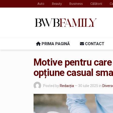
Auto
Beauty
Business
Călătorii
Ca
PRIMA PAGINĂ
CONTACT
Motive pentru care 
opțiune casual sma
Posted by
Redacția
— 30 iulie 2025
in
Divers