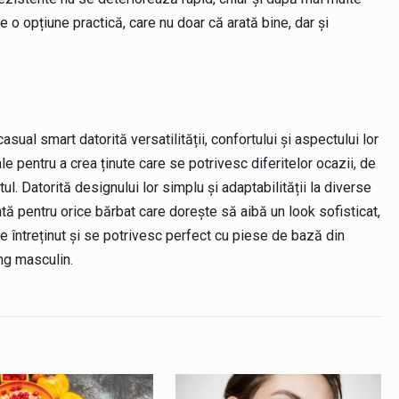
e o opțiune practică, care nu doar că arată bine, dar și
sual smart datorită versatilității, confortului și aspectului lor
 pentru a crea ținute care se potrivesc diferitelor ocazii, de
ortul. Datorită designului lor simplu și adaptabilității la diverse
ntă pentru orice bărbat care dorește să aibă un look sofisticat,
e întreținut și se potrivesc perfect cu piese de bază din
ng masculin.