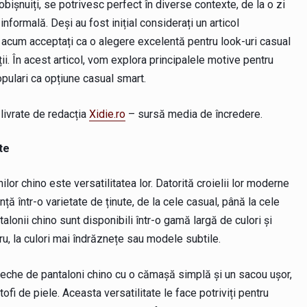
bișnuiți, se potrivesc perfect în diverse contexte, de la o zi
 informală. Deși au fost inițial considerați un articol
t acum acceptați ca o alegere excelentă pentru look-uri casual
ății. În acest articol, vom explora principalele motive pentru
opulari ca opțiune casual smart.
r livrate de redacția
Xidie.ro
– sursă media de încredere.
te
ilor chino este versatilitatea lor. Datorită croielii lor moderne
ință într-o varietate de ținute, de la cele casual, până la cele
lonii chino sunt disponibili într-o gamă largă de culori și
ru, la culori mai îndrăznețe sau modele subtile.
reche de pantaloni chino cu o cămașă simplă și un sacou ușor,
fi de piele. Aceasta versatilitate le face potriviți pentru