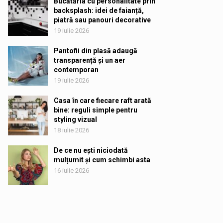
Bucătăria cu personalitate prin
backsplash: idei de faianță,
piatră sau panouri decorative
19 iulie 2026
Pantofii din plasă adaugă
transparență și un aer
contemporan
19 iulie 2026
Casa în care fiecare raft arată
bine: reguli simple pentru
styling vizual
18 iulie 2026
De ce nu ești niciodată
mulțumit și cum schimbi asta
16 iulie 2026