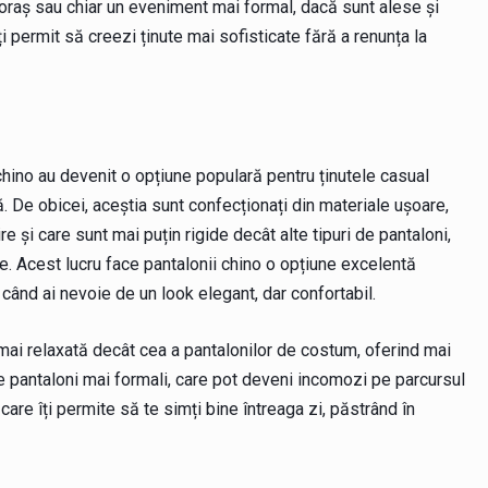
în oraș sau chiar un eveniment mai formal, dacă sunt alese și
ți permit să creezi ținute mai sofisticate fără a renunța la
chino au devenit o opțiune populară pentru ținutele casual
. De obicei, aceștia sunt confecționați din materiale ușoare,
e și care sunt mai puțin rigide decât alte tipuri de pantaloni,
e. Acest lucru face pantalonii chino o opțiune excelentă
când ai nevoie de un look elegant, dar confortabil.
i relaxată decât cea a pantalonilor de costum, oferind mai
 pantaloni mai formali, care pot deveni incomozi pe parcursul
 care îți permite să te simți bine întreaga zi, păstrând în