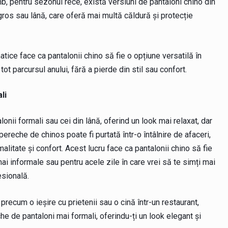
imb, pentru sezonul rece, există versiuni de pantaloni chino din
os sau lână, care oferă mai multă căldură și protecție
matice face ca pantalonii chino să fie o opțiune versatilă în
tot parcursul anului, fără a pierde din stil sau confort.
li
lonii formali sau cei din lână, oferind un look mai relaxat, dar
pereche de chinos poate fi purtată într-o întâlnire de afaceri,
malitate și confort. Acest lucru face ca pantalonii chino să fie
i informale sau pentru acele zile în care vrei să te simți mai
esională.
precum o ieșire cu prietenii sau o cină într-un restaurant,
he de pantaloni mai formali, oferindu-ți un look elegant și