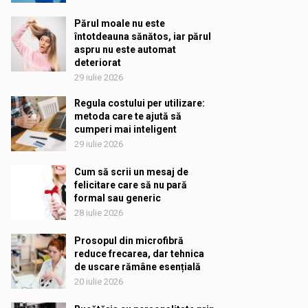
Părul moale nu este
întotdeauna sănătos, iar părul
aspru nu este automat
deteriorat
29 iulie 2026
Regula costului per utilizare:
metoda care te ajută să
cumperi mai inteligent
29 iulie 2026
Cum să scrii un mesaj de
felicitare care să nu pară
formal sau generic
28 iulie 2026
Prosopul din microfibră
reduce frecarea, dar tehnica
de uscare rămâne esențială
20 iulie 2026