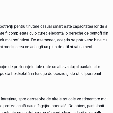
potriviți pentru ținutele casual smart este capacitatea lor de a
te fi completată cu o curea elegantă, o pereche de pantofi din
look mai sofisticat. De asemenea, aceștia se potrivesc bine cu
i medii, ceea ce adaugă un plus de stil și rafinament
cție de preferințele tale este un alt avantaj al pantalonilor
poate fi adaptată în funcție de ocazie și de stilul personal.
 întreținut, spre deosebire de altele articole vestimentare mai
e profesională sau o îngrijire specială. De obicei, pantalonii
 rezistente nu se deteriorează rapid, chiar și după mai multe