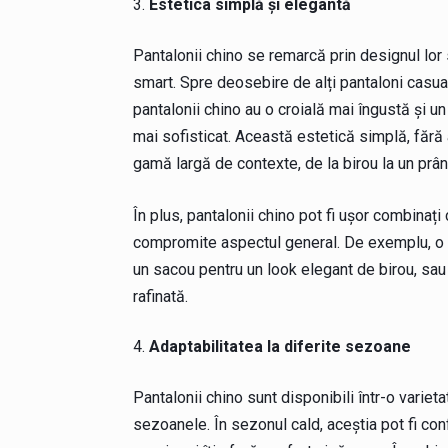
Estetica simplă și elegantă
Pantalonii chino se remarcă prin designul lor si
smart. Spre deosebire de alți pantaloni casual,
pantalonii chino au o croială mai îngustă și un
mai sofisticat. Această estetică simplă, fără a 
gamă largă de contexte, de la birou la un prân
În plus, pantalonii chino pot fi ușor combinaț
compromite aspectul general. De exemplu, o p
un sacou pentru un look elegant de birou, sau c
rafinată.
Adaptabilitatea la diferite sezoane
Pantalonii chino sunt disponibili într-o varieta
sezoanele. În sezonul cald, aceștia pot fi conf