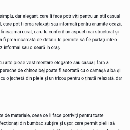
mplu, dar elegant, care îi face potriviți pentru un stil casual
 care pot fi prea relaxați sau informali pentru anumite ocazii,
 finisaj mai curat, care le conferă un aspect mai structurat și
fi prea încărcată de detalii, le permite să fie purtați într-o
z informal sau o seară în oraș.
i cu alte piese vestimentare elegante sau casual, fără a
ereche de chinos bej poate fi asortată cu o cămașă albă și
u o jachetă din piele și un tricou pentru o ținută relaxată, dar
te de materiale, ceea ce îi face potriviți pentru toate
ecționați din bumbac subțire și ușor, care permit pielii să