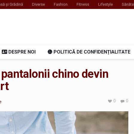
să și Grădină
Diverse
Fashion
Fitness
Lifestyle
Sănăta
DESPRE NOI
POLITICĂ DE CONFIDENȚIALITATE
pantalonii chino devin
rt
0
0
e