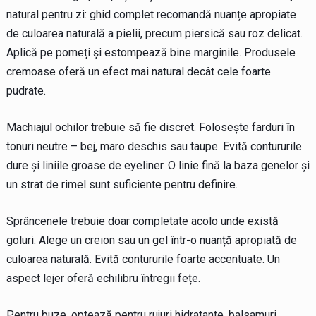
natural pentru zi: ghid complet recomandă nuanțe apropiate
de culoarea naturală a pielii, precum piersică sau roz delicat.
Aplică pe pomeți și estompează bine marginile. Produsele
cremoase oferă un efect mai natural decât cele foarte
pudrate.
Machiajul ochilor trebuie să fie discret. Folosește farduri în
tonuri neutre – bej, maro deschis sau taupe. Evită contururile
dure și liniile groase de eyeliner. O linie fină la baza genelor și
un strat de rimel sunt suficiente pentru definire.
Sprâncenele trebuie doar completate acolo unde există
goluri. Alege un creion sau un gel într-o nuanță apropiată de
culoarea naturală. Evită contururile foarte accentuate. Un
aspect lejer oferă echilibru întregii fețe.
Pentru buze, optează pentru rujuri hidratante, balsamuri