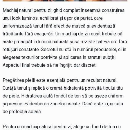
Machiaj natural pentru zi: ghid complet înseamnă construirea
unui look luminos, echilibrat și ușor de purtat, care
uniformizează tenul fără efect de mască și evidențiază
trăsăturile fără exagerări. Un machiaj de zi reușit trebuie să
arate proaspăt în lumină naturală și să reziste câteva ore fără
retușuri constante. Secretul nu stă în numărul produselor, ci în
alegerea texturilor potrivite și aplicarea în straturi subțiri.
Aspectul final trebuie să fie îngrijit, dar discret.
Pregătirea pielii este esențială pentru un rezultat natural.
Curăță tenul și aplică o cremă hidratantă potrivită tipului tău
de piele. Hidratarea ajută fondul de ten să se așeze uniform
și previne evidențierea zonelor uscate. Dacă este zi, nu uita
de protecția solară.
Pentru un machiaj natural pentru zi, alege un fond de ten cu