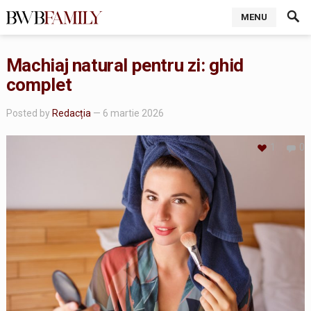
MENU
Machiaj natural pentru zi: ghid
complet
Posted by
Redacția
— 6 martie 2026
1
0