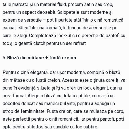
talie marcată și un material fluid, precum satin sau crep,
pentru un aspect deosebit. Salopetele sunt moderne și
extrem de versatile – pot fi purtate atât într-o cină romantică
casual, cât și într-una formală, în funcție de accesoriile pe
care le alegi. Completează look-ul cu o pereche de pantofi cu
toc și o geantă clutch pentru un aer rafinat.
Bluză din mătase + fustă creion
Pentru o cină elegantă, dar ușor modernă, combină o bluză
din mătase cu o fustă creion. Aceasta este o ținută care îți va
pune în evidență silueta și îți va oferi un look elegant, dar nu
prea formal. Alege o bluză cu detalii subtile, cum ar fi un
decolteu delicat sau mâneci bufante, pentru a adăuga un
strop de femininitate. Fusta creion, care se mulează pe corp,
este perfectă pentru o cină romantică, iar pentru pantofi, poți
opta pentru stilettos sau sandale cu toc subțire.