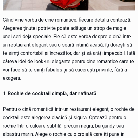
Când vine vorba de cine romantice, fiecare detaliu contează.
Alegerea ținutei potrivite poate adăuga un strop de magie
unei seri deja speciale. Fie că este vorba despre o cină într-
un restaurant elegant sau o seară intimă acasă, îți dorești să
te simți confortabil și încrezător, dar și să arăți impecabil. Iată
câteva idei de look-uri elegante pentru cine romantice care te
vor face să te simți fabulos și să cucerești privirile, fără a
exagera.
Rochie de cocktail simplă, dar rafinată
Pentru o cină romantică într-un restaurant elegant, o rochie de
cocktail este alegerea clasică și sigură. Optează pentru o
rochie într-o culoare subtilă, precum negru, burgundy sau
albastru marin. Alege o rochie cu o croială care îți pune în