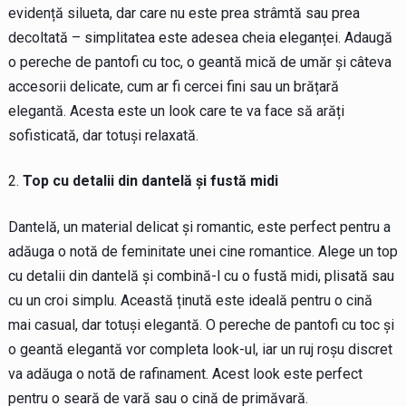
evidență silueta, dar care nu este prea strâmtă sau prea
decoltată – simplitatea este adesea cheia eleganței. Adaugă
o pereche de pantofi cu toc, o geantă mică de umăr și câteva
accesorii delicate, cum ar fi cercei fini sau un brățară
elegantă. Acesta este un look care te va face să arăți
sofisticată, dar totuși relaxată.
Top cu detalii din dantelă și fustă midi
Dantelă, un material delicat și romantic, este perfect pentru a
adăuga o notă de feminitate unei cine romantice. Alege un top
cu detalii din dantelă și combină-l cu o fustă midi, plisată sau
cu un croi simplu. Această ținută este ideală pentru o cină
mai casual, dar totuși elegantă. O pereche de pantofi cu toc și
o geantă elegantă vor completa look-ul, iar un ruj roșu discret
va adăuga o notă de rafinament. Acest look este perfect
pentru o seară de vară sau o cină de primăvară.