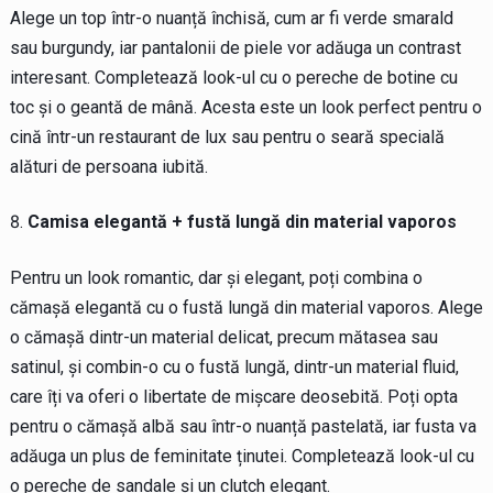
Alege un top într-o nuanță închisă, cum ar fi verde smarald
sau burgundy, iar pantalonii de piele vor adăuga un contrast
interesant. Completează look-ul cu o pereche de botine cu
toc și o geantă de mână. Acesta este un look perfect pentru o
cină într-un restaurant de lux sau pentru o seară specială
alături de persoana iubită.
Camisa elegantă + fustă lungă din material vaporos
Pentru un look romantic, dar și elegant, poți combina o
cămașă elegantă cu o fustă lungă din material vaporos. Alege
o cămașă dintr-un material delicat, precum mătasea sau
satinul, și combin-o cu o fustă lungă, dintr-un material fluid,
care îți va oferi o libertate de mișcare deosebită. Poți opta
pentru o cămașă albă sau într-o nuanță pastelată, iar fusta va
adăuga un plus de feminitate ținutei. Completează look-ul cu
o pereche de sandale și un clutch elegant.