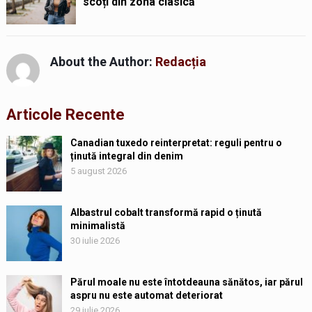
scoți din zona clasică
About the Author:
Redacția
Articole Recente
Canadian tuxedo reinterpretat: reguli pentru o
ținută integral din denim
5 august 2026
Albastrul cobalt transformă rapid o ținută
minimalistă
30 iulie 2026
Părul moale nu este întotdeauna sănătos, iar părul
aspru nu este automat deteriorat
29 iulie 2026