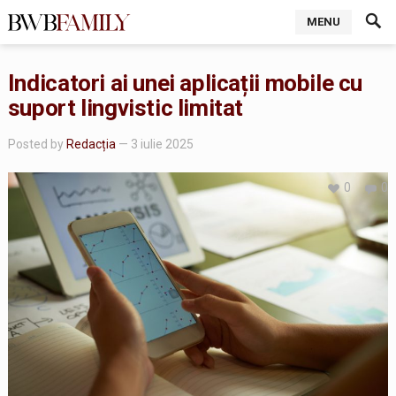
MENU
Indicatori ai unei aplicații mobile cu
suport lingvistic limitat
Posted by
Redacția
— 3 iulie 2025
0
0