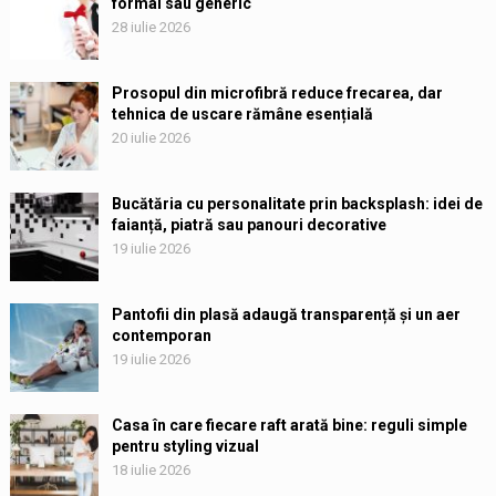
formal sau generic
28 iulie 2026
Prosopul din microfibră reduce frecarea, dar
tehnica de uscare rămâne esențială
20 iulie 2026
Bucătăria cu personalitate prin backsplash: idei de
faianță, piatră sau panouri decorative
19 iulie 2026
Pantofii din plasă adaugă transparență și un aer
contemporan
19 iulie 2026
Casa în care fiecare raft arată bine: reguli simple
pentru styling vizual
18 iulie 2026