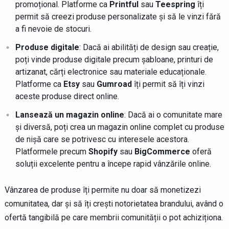
promoțional. Platforme ca
Printful
sau
Teespring
îți
permit să creezi produse personalizate și să le vinzi fără
a fi nevoie de stocuri.
Produse digitale
: Dacă ai abilități de design sau creație,
poți vinde produse digitale precum șabloane, printuri de
artizanat, cărți electronice sau materiale educaționale.
Platforme ca
Etsy
sau
Gumroad
îți permit să îți vinzi
aceste produse direct online.
Lansează un magazin online
: Dacă ai o comunitate mare
și diversă, poți crea un magazin online complet cu produse
de nișă care se potrivesc cu interesele acestora.
Platformele precum
Shopify
sau
BigCommerce
oferă
soluții excelente pentru a începe rapid vânzările online.
Vânzarea de produse îți permite nu doar să monetizezi
comunitatea, dar și să îți crești notorietatea brandului, având o
ofertă tangibilă pe care membrii comunității o pot achiziționa.