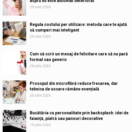
aspru nu este automat deteriorat
29 iulie 2026
Regula costului per utilizare: metoda care te ajută
să cumperi mai inteligent
29 iulie 2026
Cum să scrii un mesaj de felicitare care să nu pară
formal sau generic
28 iulie 2026
Prosopul din microfibră reduce frecarea, dar
tehnica de uscare rămâne esențială
20 iulie 2026
Bucătăria cu personalitate prin backsplash: idei de
faianță, piatră sau panouri decorative
19 iulie 2026