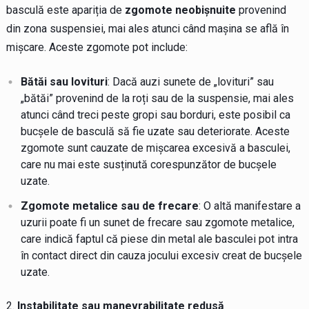
basculă este apariția de
zgomote neobișnuite
provenind
din zona suspensiei, mai ales atunci când mașina se află în
mișcare. Aceste zgomote pot include:
Bătăi sau lovituri
: Dacă auzi sunete de „lovituri” sau
„bătăi” provenind de la roți sau de la suspensie, mai ales
atunci când treci peste gropi sau borduri, este posibil ca
bucșele de basculă să fie uzate sau deteriorate. Aceste
zgomote sunt cauzate de mișcarea excesivă a basculei,
care nu mai este susținută corespunzător de bucșele
uzate.
Zgomote metalice sau de frecare
: O altă manifestare a
uzurii poate fi un sunet de frecare sau zgomote metalice,
care indică faptul că piese din metal ale basculei pot intra
în contact direct din cauza jocului excesiv creat de bucșele
uzate.
Instabilitate sau manevrabilitate redusă