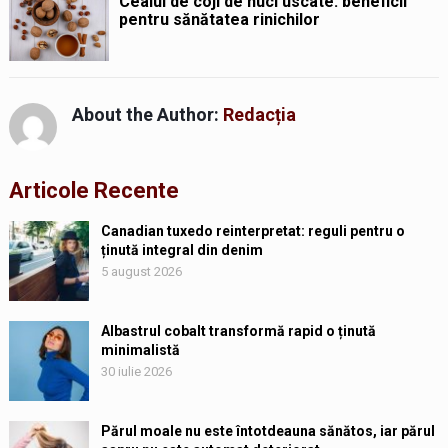
Ceaiul de coji de nuci uscate: beneficii
pentru sănătatea rinichilor
About the Author:
Redacția
Articole Recente
Canadian tuxedo reinterpretat: reguli pentru o
ținută integral din denim
5 august 2026
Albastrul cobalt transformă rapid o ținută
minimalistă
30 iulie 2026
Părul moale nu este întotdeauna sănătos, iar părul