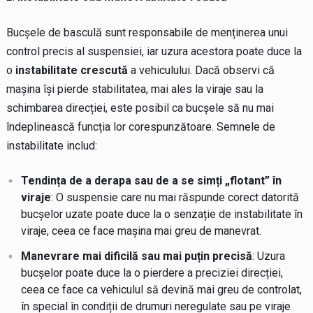
Bucșele de basculă sunt responsabile de menținerea unui
control precis al suspensiei, iar uzura acestora poate duce la
o
instabilitate crescută
a vehiculului. Dacă observi că
mașina își pierde stabilitatea, mai ales la viraje sau la
schimbarea direcției, este posibil ca bucșele să nu mai
îndeplinească funcția lor corespunzătoare. Semnele de
instabilitate includ:
Tendința de a derapa sau de a se simți „flotant” în
viraje
: O suspensie care nu mai răspunde corect datorită
bucșelor uzate poate duce la o senzație de instabilitate în
viraje, ceea ce face mașina mai greu de manevrat.
Manevrare mai dificilă sau mai puțin precisă
: Uzura
bucșelor poate duce la o pierdere a preciziei direcției,
ceea ce face ca vehiculul să devină mai greu de controlat,
în special în condiții de drumuri neregulate sau pe viraje