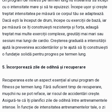
Un program de fitness pe termen lung nu înseamnă să începi
cu o intensitate mare și să te epuizezi. Începe ușor și crește
treptat intensitatea pe măsură ce corpul tău se adaptează.
Dacă ești la început de drum, începe cu exerciții de bază, iar
pe măsură ce îți construiești rezistența și forța, adaugă
treptat mai multe exerciții complexe, greutăți mai mari sau
sesiuni mai lungi de cardio. Creșterea graduală a intensității
ajută la prevenirea accidentărilor și te ajută să îți construiești
o fundație solidă pentru progres pe termen lung.
5. Încorporează zile de odihnă și recuperare
Recuperarea este un aspect esențial al unui program de
fitness pe termen lung. Fără suficient timp de recuperare,
mușchii nu se pot reface, iar riscul de accidentări crește.
Asigură-te că îți planifici zile de odihnă între antrenamentele
intense. În funcție de intensitatea antrenamentelor tale, o zi