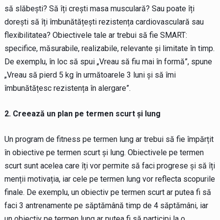
să slăbești? Să îți crești masa musculară? Sau poate îți
dorești să îți îmbunătățești rezistența cardiovasculară sau
flexibilitatea? Obiectivele tale ar trebui să fie SMART:
specifice, măsurabile, realizabile, relevante și limitate în timp.
De exemplu, în loc să spui „Vreau să fiu mai în formă”, spune
„Vreau să pierd 5 kg în următoarele 3 luni și să îmi
îmbunătățesc rezistența în alergare”.
2. Creează un plan pe termen scurt și lung
Un program de fitness pe termen lung ar trebui să fie împărțit
în obiective pe termen scurt și lung. Obiectivele pe termen
scurt sunt acelea care îți vor permite să faci progrese și să îți
menții motivația, iar cele pe termen lung vor reflecta scopurile
finale. De exemplu, un obiectiv pe termen scurt ar putea fi să
faci 3 antrenamente pe săptămână timp de 4 săptămâni, iar
un obiectiv pe termen lung ar putea fi să participi la o