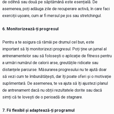
de odihnă sau două pe săptămână este esențială. De
asemenea, poți adăuga zile de recuperare activă, în care faci
exerciții ușoare, cum ar fi mersul pe jos sau stretchingul.
6. Monitorizează-ți progresul
Pentru a te asigura că rămâi pe drumul cel bun, este
important să îți monitorizezi progresul. Poți ține un jurnal al
antrenamentelor sau să folosești o aplicație de fitness pentru
a urmări numărul de calorii arse, greutățile ridicate sau
distanțele parcurse. Măsurarea progresului nu te ajută doar
să vezi cum te îmbunătățești, dar îți poate oferi și o motivație
suplimentară. De asemenea, te va ajuta să îți ajustezi planul
de antrenament dacă nu obții rezultatele dorite sau dacă
simți că te lovești de o perioadă de stagnare.
7. Fii flexibil și adaptează-ți programul