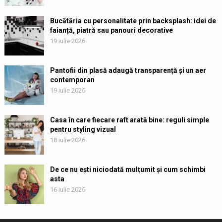
Bucătăria cu personalitate prin backsplash: idei de
faianță, piatră sau panouri decorative
19 iulie 2026
Pantofii din plasă adaugă transparență și un aer
contemporan
19 iulie 2026
Casa în care fiecare raft arată bine: reguli simple
pentru styling vizual
18 iulie 2026
De ce nu ești niciodată mulțumit și cum schimbi
asta
16 iulie 2026