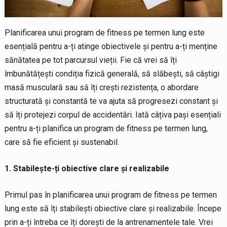
Planificarea unui program de fitness pe termen lung este
esențială pentru a-ți atinge obiectivele și pentru a-ți menține
sănătatea pe tot parcursul vieții. Fie că vrei să îți
îmbunătățești condiția fizică generală, să slăbești, să câștigi
masă musculară sau să îți crești rezistența, o abordare
structurată și constantă te va ajuta să progresezi constant și
să îți protejezi corpul de accidentări. Iată câțiva pași esențiali
pentru a-ți planifica un program de fitness pe termen lung,
care să fie eficient și sustenabil.
1. Stabilește-ți obiective clare și realizabile
Primul pas în planificarea unui program de fitness pe termen
lung este să îți stabilești obiective clare și realizabile. Începe
prin a-ți întreba ce îți dorești de la antrenamentele tale. Vrei