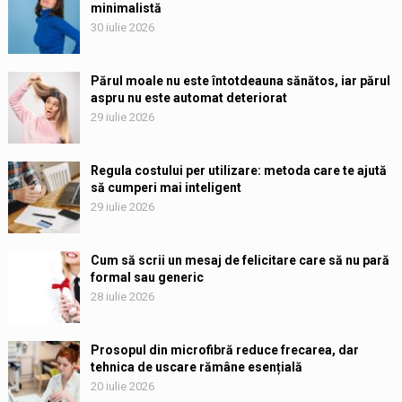
minimalistă
30 iulie 2026
Părul moale nu este întotdeauna sănătos, iar părul
aspru nu este automat deteriorat
29 iulie 2026
Regula costului per utilizare: metoda care te ajută
să cumperi mai inteligent
29 iulie 2026
Cum să scrii un mesaj de felicitare care să nu pară
formal sau generic
28 iulie 2026
Prosopul din microfibră reduce frecarea, dar
tehnica de uscare rămâne esențială
20 iulie 2026