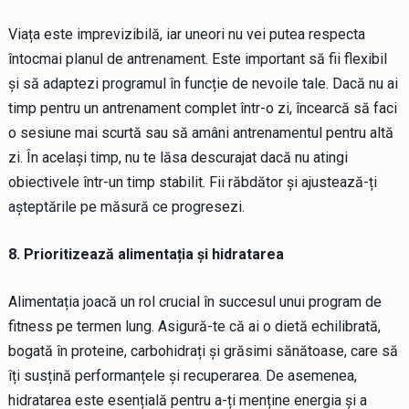
Viața este imprevizibilă, iar uneori nu vei putea respecta
întocmai planul de antrenament. Este important să fii flexibil
și să adaptezi programul în funcție de nevoile tale. Dacă nu ai
timp pentru un antrenament complet într-o zi, încearcă să faci
o sesiune mai scurtă sau să amâni antrenamentul pentru altă
zi. În același timp, nu te lăsa descurajat dacă nu atingi
obiectivele într-un timp stabilit. Fii răbdător și ajustează-ți
așteptările pe măsură ce progresezi.
8. Prioritizează alimentația și hidratarea
Alimentația joacă un rol crucial în succesul unui program de
fitness pe termen lung. Asigură-te că ai o dietă echilibrată,
bogată în proteine, carbohidrați și grăsimi sănătoase, care să
îți susțină performanțele și recuperarea. De asemenea,
hidratarea este esențială pentru a-ți menține energia și a