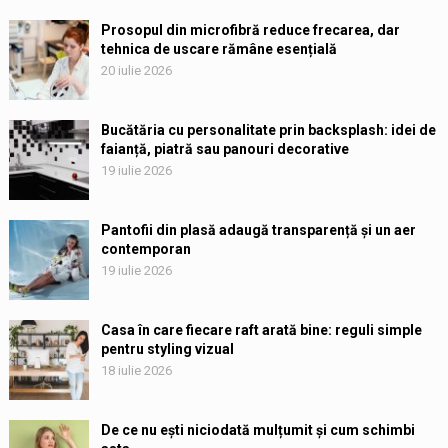
Prosopul din microfibră reduce frecarea, dar
tehnica de uscare rămâne esențială
20 iulie 2026
Bucătăria cu personalitate prin backsplash: idei de
faianță, piatră sau panouri decorative
19 iulie 2026
Pantofii din plasă adaugă transparență și un aer
contemporan
19 iulie 2026
Casa în care fiecare raft arată bine: reguli simple
pentru styling vizual
18 iulie 2026
De ce nu ești niciodată mulțumit și cum schimbi