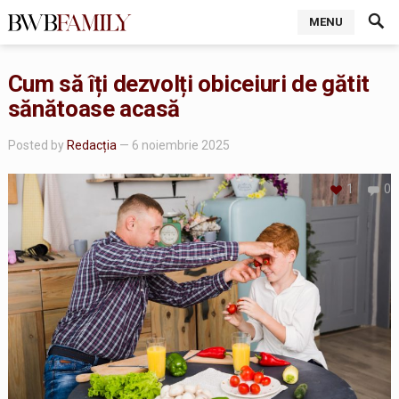
MENU
Cum să îți dezvolți obiceiuri de gătit
sănătoase acasă
Posted by
Redacția
— 6 noiembrie 2025
1
0