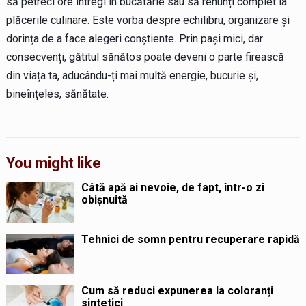
să petreci ore întregi în bucătărie sau să renunți complet la
plăcerile culinare. Este vorba despre echilibru, organizare și
dorința de a face alegeri conștiente. Prin pași mici, dar
consecvenți, gătitul sănătos poate deveni o parte firească
din viața ta, aducându-ți mai multă energie, bucurie și,
bineînțeles, sănătate.
You might like
Câtă apă ai nevoie, de fapt, într-o zi
obișnuită
Tehnici de somn pentru recuperare rapidă
Cum să reduci expunerea la coloranți
sintetici