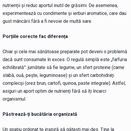
nutrienții și reduc aportul inutil de grăsimi. De asemenea,
experimentează cu condimente și ierburi aromatice, care dau
gust mâncării fără a fi nevoie de multă sare.
Porțiile corecte fac diferența
Chiar și cele mai sănătoase preparate pot deveni o problemă
dacă sunt consumate în exces. O regulă simplă este „farfuria
echilibrată”: jumătate să fie legume, un sfert proteine (carne
slabă, ouă, pește, leguminoase) și un sfert carbohidrați
complecși (orez brun, cartofi, quinoa, paste integrale). Astfel,
asiguri un aport optim de nutrienți fără să îți încarci
organismul.
Păstrează-ți bucătăria organizată
Un spațiu ordonat te inspiră să gătești mai des. Ține la