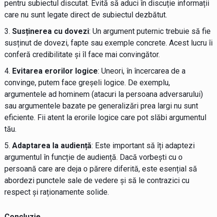
pentru subiectul discutat. Evită să aduci în discuție informații
care nu sunt legate direct de subiectul dezbătut.
Susținerea cu dovezi
: Un argument puternic trebuie să fie
susținut de dovezi, fapte sau exemple concrete. Acest lucru îi
conferă credibilitate și îl face mai convingător.
Evitarea erorilor logice
: Uneori, în încercarea de a
convinge, putem face greșeli logice. De exemplu,
argumentele ad hominem (atacuri la persoana adversarului)
sau argumentele bazate pe generalizări prea largi nu sunt
eficiente. Fii atent la erorile logice care pot slăbi argumentul
tău.
Adaptarea la audiență
: Este important să îți adaptezi
argumentul în funcție de audiență. Dacă vorbești cu o
persoană care are deja o părere diferită, este esențial să
abordezi punctele sale de vedere și să le contrazici cu
respect și raționamente solide.
Concluzie