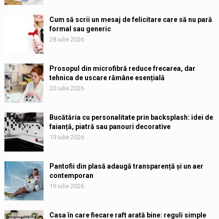
Cum să scrii un mesaj de felicitare care să nu pară
formal sau generic
28 iulie 2026
Prosopul din microfibră reduce frecarea, dar
tehnica de uscare rămâne esențială
20 iulie 2026
Bucătăria cu personalitate prin backsplash: idei de
faianță, piatră sau panouri decorative
19 iulie 2026
Pantofii din plasă adaugă transparență și un aer
contemporan
19 iulie 2026
Casa în care fiecare raft arată bine: reguli simple