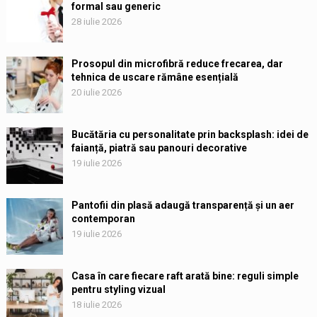
formal sau generic
28 iulie 2026
Prosopul din microfibră reduce frecarea, dar
tehnica de uscare rămâne esențială
20 iulie 2026
Bucătăria cu personalitate prin backsplash: idei de
faianță, piatră sau panouri decorative
19 iulie 2026
Pantofii din plasă adaugă transparență și un aer
contemporan
19 iulie 2026
Casa în care fiecare raft arată bine: reguli simple
pentru styling vizual
18 iulie 2026