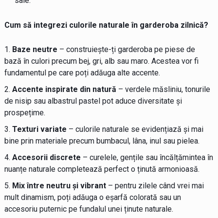
sale.
Cum să integrezi culorile naturale în garderoba zilnică?
Baze neutre
– construiește-ți garderoba pe piese de
bază în culori precum bej, gri, alb sau maro. Acestea vor fi
fundamentul pe care poți adăuga alte accente.
Accente inspirate din natură
– verdele măsliniu, tonurile
de nisip sau albastrul pastel pot aduce diversitate și
prospețime.
Texturi variate
– culorile naturale se evidențiază și mai
bine prin materiale precum bumbacul, lâna, inul sau pielea.
Accesorii discrete
– curelele, gențile sau încălțămintea în
nuanțe naturale completează perfect o ținută armonioasă.
Mix între neutru și vibrant
– pentru zilele când vrei mai
mult dinamism, poți adăuga o eșarfă colorată sau un
accesoriu puternic pe fundalul unei ținute naturale.