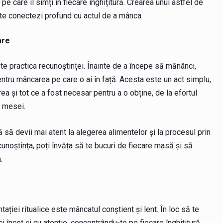
pe care îl simți în fiecare înghițitură. Crearea unui astfel de
să te conectezi profund cu actul de a mânca.
are
ste practica recunoștinței. Înainte de a începe să mănânci,
ru mâncarea pe care o ai în față. Acesta este un act simplu,
a și tot ce a fost necesar pentru a o obține, de la efortul
l mesei.
 să devii mai atent la alegerea alimentelor și la procesul prin
unoștința, poți învăța să te bucuri de fiecare masă și să
.
ației ritualice este mâncatul conștient și lent. În loc să te
încet și cu atenție, concentrându-te pe fiecare înghițitură.