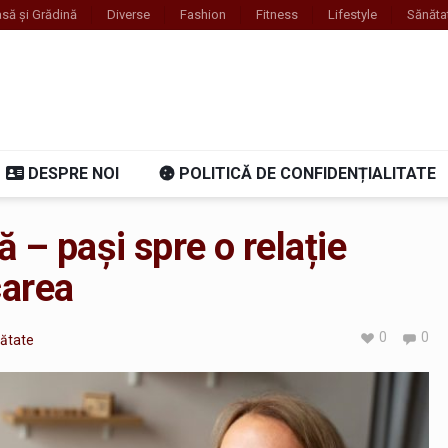
să și Grădină
Diverse
Fashion
Fitness
Lifestyle
Sănăta
DESPRE NOI
POLITICĂ DE CONFIDENȚIALITATE
ă – pași spre o relație
area
0
0
ătate