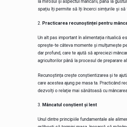
la mirosul și aspectul mâncării, până la gustul 
spațiu îți permite să îți încerci simțurile și 
Practicarea recunoștinței pentru mânc
Un alt pas important în alimentația ritualică e
oprește-te câteva momente și mulțumește pent
dar profund, care te ajută să apreciezi mâncare
agricultorilor până la procesul de preparare a
Recunoștința crește conștientizarea și te ajută
care acestea ajung pe masa ta. Practicând rec
dezvolți o relație mai sănătoasă cu mâncarea
Mâncatul conștient și lent
Unul dintre principiile fundamentale ale aliment
grăbești să termini masa, încearcă să mănânci 