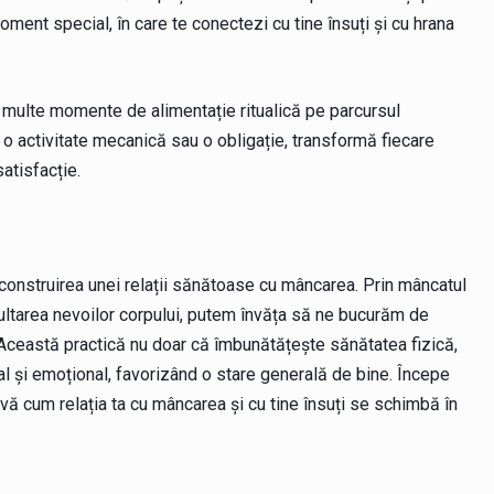
ment special, în care te conectezi cu tine însuți și cu hrana
 multe momente de alimentație ritualică pe parcursul
 o activitate mecanică sau o obligație, transformă fiecare
satisfacție.
 construirea unei relații sănătoase cu mâncarea. Prin mâncatul
ultarea nevoilor corpului, putem învăța să ne bucurăm de
. Această practică nu doar că îmbunătățește sănătatea fizică,
tal și emoțional, favorizând o stare generală de bine. Începe
rvă cum relația ta cu mâncarea și cu tine însuți se schimbă în