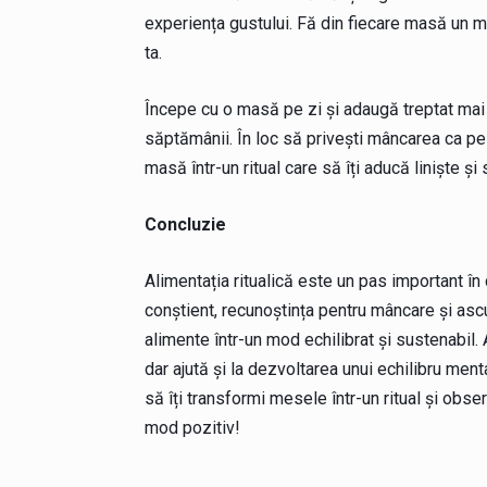
experiența gustului. Fă din fiecare masă un mo
ta.
Începe cu o masă pe zi și adaugă treptat mai
săptămânii. În loc să privești mâncarea ca pe
masă într-un ritual care să îți aducă liniște și 
Concluzie
Alimentația ritualică este un pas important în
conștient, recunoștința pentru mâncare și asc
alimente într-un mod echilibrat și sustenabil
dar ajută și la dezvoltarea unui echilibru men
să îți transformi mesele într-un ritual și obse
mod pozitiv!