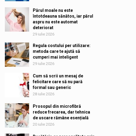
Părul moale nu este
întotdeauna sănătos, iar părul
aspru nu este automat
deteriorat
29 iulie 2026
Regula costului per utilizare:
metoda care te ajută să
cumperi mai inteligent
29 iulie 2026
Cum să scrii un mesaj de
felicitare care să nu pară
formal sau generic
28 iulie 2026
Prosopul din microfibră
reduce frecarea, dar tehnica
de uscare rămâne esențială
20 iulie 2026