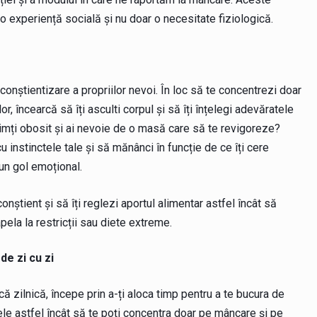
 o experiență socială și nu doar o necesitate fiziologică.
conștientizare a propriilor nevoi. În loc să te concentrezi doar
or, încearcă să îți asculti corpul și să îți înțelegi adevăratele
imți obosit și ai nevoie de o masă care să te revigoreze?
u instinctele tale și să mănânci în funcție de ce îți cere
un gol emoțional.
nștient și să îți reglezi aportul alimentar astfel încât să
apela la restricții sau diete extreme.
de zi cu zi
ică zilnică, începe prin a-ți aloca timp pentru a te bucura de
le astfel încât să te poți concentra doar pe mâncare și pe