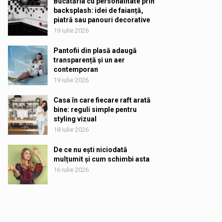
Bucătăria cu personalitate prin
backsplash: idei de faianță,
piatră sau panouri decorative
19 iulie 2026
Pantofii din plasă adaugă
transparență și un aer
contemporan
19 iulie 2026
Casa în care fiecare raft arată
bine: reguli simple pentru
styling vizual
18 iulie 2026
De ce nu ești niciodată
mulțumit și cum schimbi asta
16 iulie 2026