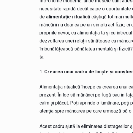
Într-o lume modernă, unde mesele sunt adese
necesitate rapidă decât ca pe o oportunitate de
de
alimentație ritualică
câștigă tot mai mult
mâncării nu doar ca pe un simplu act fizic, ci 
propriile nevoi, cu alimentația ta și cu întreg
dezvoltarea unei relații sănătoase cu mâncarea
îmbunătățească sănătatea mentală și fizică? Ia
ta.
Crearea unui cadru de liniște și conștie
Alimentația ritualică începe cu crearea unui c
prezent. În loc să mănânci pe fugă sau în fața
calm și plăcut. Poți aprinde o lumânare, poți 
atenția spre mâncarea pe care urmează să o
Acest cadru ajută la eliminarea distragerilor ș