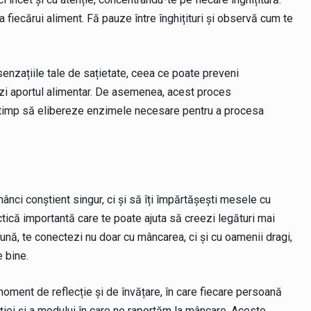
 fiecărui aliment. Fă pauze între înghițituri și observă cum te
 senzațiile tale de sațietate, ceea ce poate preveni
lezi aportul alimentar. De asemenea, acest proces
 timp să elibereze enzimele necesare pentru a procesa
nci conștient singur, ci și să îți împărtășești mesele cu
actică importantă care te poate ajuta să creezi legături mai
ună, te conectezi nu doar cu mâncarea, ci și cu oamenii dragi,
 bine.
ment de reflecție și de învățare, în care fiecare persoană
iei și a modului în care ne raportăm la mâncare. Aceste