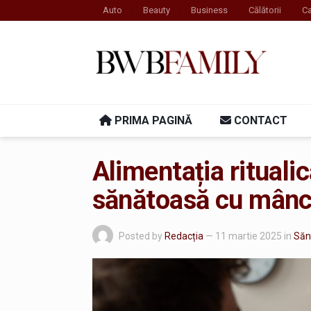
Auto
Beauty
Business
Călătorii
Ca
PRIMA PAGINĂ
CONTACT
Alimentația ritualic
sănătoasă cu mânc
Posted by
Redacția
— 11 martie 2025
in
Săn