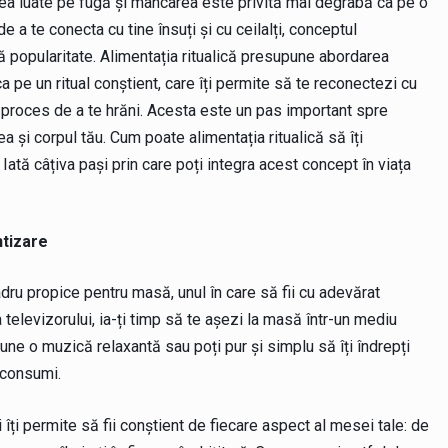
a luate pe fugă și mâncarea este privită mai degrabă ca pe o
 a te conecta cu tine însuți și cu ceilalți, conceptul
ă popularitate. Alimentația ritualică presupune abordarea
ca pe un ritual conștient, care îți permite să te reconectezi cu
ul proces de a te hrăni. Acesta este un pas important spre
 și corpul tău. Cum poate alimentația ritualică să îți
tă câțiva pași prin care poți integra acest concept în viața
ntizare
adru propice pentru masă, unul în care să fii cu adevărat
 televizorului, ia-ți timp să te așezi la masă într-un mediu
pune o muzică relaxantă sau poți pur și simplu să îți îndrepți
 consumi.
i îți permite să fii conștient de fiecare aspect al mesei tale: de