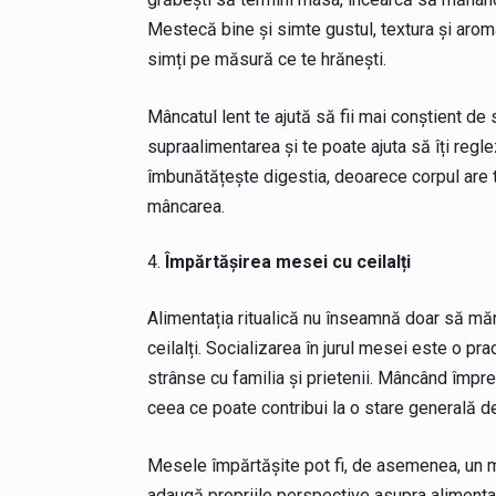
Mestecă bine și simte gustul, textura și aroma
simți pe măsură ce te hrănești.
Mâncatul lent te ajută să fii mai conștient de
supraalimentarea și te poate ajuta să îți reg
îmbunătățește digestia, deoarece corpul are
mâncarea.
Împărtășirea mesei cu ceilalți
Alimentația ritualică nu înseamnă doar să mănâ
ceilalți. Socializarea în jurul mesei este o pr
strânse cu familia și prietenii. Mâncând împre
ceea ce poate contribui la o stare generală de
Mesele împărtășite pot fi, de asemenea, un mo
adaugă propriile perspective asupra alimentaț