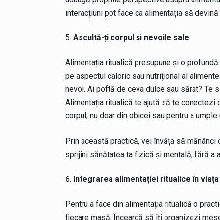
interacțiuni pot face ca alimentația să devină
Ascultă-ți corpul și nevoile sale
Alimentația ritualică presupune și o profundă 
pe aspectul caloric sau nutrițional al alimentel
nevoi. Ai poftă de ceva dulce sau sărat? Te s
Alimentația ritualică te ajută să te conectezi c
corpul, nu doar din obicei sau pentru a umple 
Prin această practică, vei învăța să mănânci co
sprijini sănătatea ta fizică și mentală, fără a 
Integrarea alimentației ritualice în viața 
Pentru a face din alimentația ritualică o pract
fiecare masă. Încearcă să îți organizezi mese