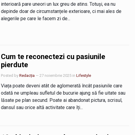
interioară pare uneori un lux greu de atins. Totuși, ea nu
depinde doar de circumstanțele exterioare, ci mai ales de
alegerile pe care le facem zi de...
Cum te reconectezi cu pasiunile
pierdute
Posted by
Redacția
— 27 noiembrie 2025
in
Lifestyle
Viața poate deveni atât de aglomerată încât pasiunile care
odată ne umpleau sufletul de bucurie ajung să fie uitate sau
lăsate pe plan secund. Poate ai abandonat pictura, scrisul,
dansul sau orice altă activitate care îți...