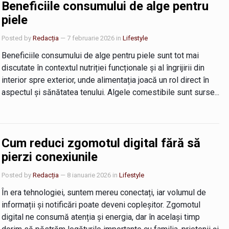
Beneficiile consumului de alge pentru
piele
Posted by
Redacția
— 7 februarie 2026
in
Lifestyle
Beneficiile consumului de alge pentru piele sunt tot mai
discutate în contextul nutriției funcționale și al îngrijirii din
interior spre exterior, unde alimentația joacă un rol direct în
aspectul și sănătatea tenului. Algele comestibile sunt surse...
Cum reduci zgomotul digital fără să
pierzi conexiunile
Posted by
Redacția
— 8 ianuarie 2026
in
Lifestyle
În era tehnologiei, suntem mereu conectați, iar volumul de
informații și notificări poate deveni copleșitor. Zgomotul
digital ne consumă atenția și energia, dar în același timp