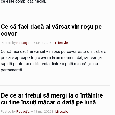
ce este complicat, neclar...
Ce să faci dacă ai vărsat vin roșu pe
covor
Posted by
Redacția
— 6 iunie 2026
in
Lifestyle
Ce să faci dacă ai vărsat vin roșu pe covor este o întrebare
pe care aproape toți o avem la un moment dat, iar reacția
rapidă poate face diferența dintre o pată minoră și una
permanentă....
De ce ar trebui să mergi la o întâlnire
cu tine însuți măcar o dată pe lună
Posted by
Redacția
— 13 mai 2026
in
Lifestyle