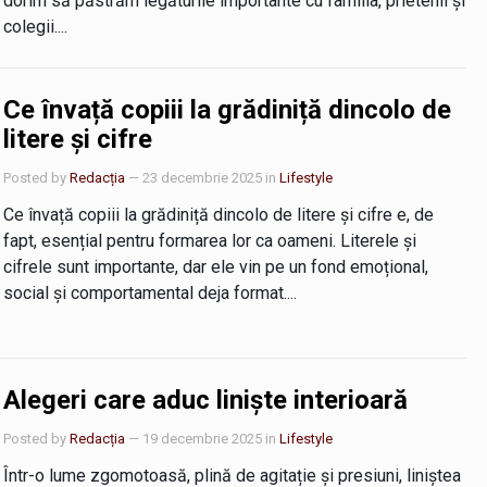
dorim să păstrăm legăturile importante cu familia, prietenii și
colegii....
Ce învață copiii la grădiniță dincolo de
litere și cifre
Posted by
Redacția
— 23 decembrie 2025
in
Lifestyle
Ce învață copiii la grădiniță dincolo de litere și cifre e, de
fapt, esențial pentru formarea lor ca oameni. Literele și
cifrele sunt importante, dar ele vin pe un fond emoțional,
social și comportamental deja format....
Alegeri care aduc liniște interioară
Posted by
Redacția
— 19 decembrie 2025
in
Lifestyle
Într-o lume zgomotoasă, plină de agitație și presiuni, liniștea