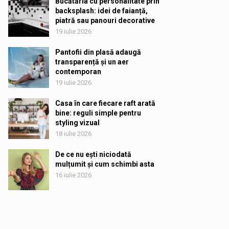
Bucătăria cu personalitate prin
backsplash: idei de faianță,
piatră sau panouri decorative
19 iulie 2026
Pantofii din plasă adaugă
transparență și un aer
contemporan
19 iulie 2026
Casa în care fiecare raft arată
bine: reguli simple pentru
styling vizual
18 iulie 2026
De ce nu ești niciodată
mulțumit și cum schimbi asta
16 iulie 2026