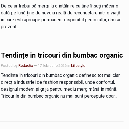
De ce ar trebui să mergi la o întâlnire cu tine însuți măcar o
dată pe lună ține de nevoia reală de reconectare într-o viață
în care ești aproape permanent disponibil pentru alții, dar rar
prezent...
Tendințe în tricouri din bumbac organic
Posted by
Redacția
— 17 februarie 2026
in
Lifestyle
Tendințe în tricouri din bumbac organic definesc tot mai clar
direcția industriei de fashion responsabil, unde confortul,
designul modern și grija pentru mediu merg mână în mână.
Tricourile din bumbac organic nu mai sunt percepute doar...