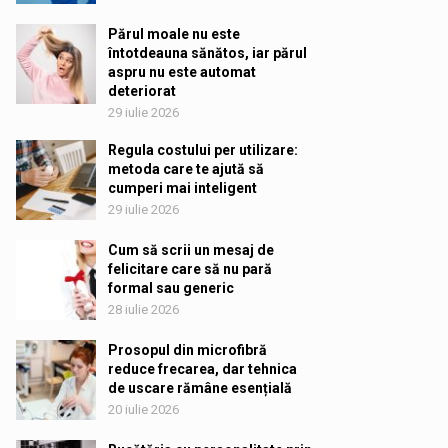
Părul moale nu este
întotdeauna sănătos, iar părul
aspru nu este automat
deteriorat
29 iulie 2026
Regula costului per utilizare:
metoda care te ajută să
cumperi mai inteligent
29 iulie 2026
Cum să scrii un mesaj de
felicitare care să nu pară
formal sau generic
28 iulie 2026
Prosopul din microfibră
reduce frecarea, dar tehnica
de uscare rămâne esențială
20 iulie 2026