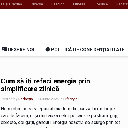
să și Grădină
Diverse
Fashion
Fitness
Lifestyle
Sănăta
DESPRE NOI
POLITICĂ DE CONFIDENȚIALITATE
Cum să îți refaci energia prin
simplificare zilnică
Posted by
Redacția
— 14 iunie 2026
in
Lifestyle
Ne simțim adesea epuizați nu doar din cauza lucrurilor pe
care le facem, ci și din cauza celor pe care le păstrăm: griji,
obiecte, obligații, gânduri. Energia noastră se scurge prin tot